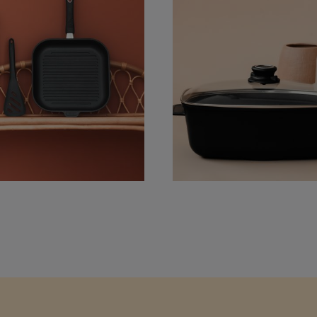
möchten. Ergonomisch und funktional – für höchsten
KomfortDie ergonomisch geformten Griffe und der
Deckelknopf sind nicht nur komfortabel in der
Handhabung, sondern auch hitzebeständig. Durch die
patentierte Griffbefestigung nach DIN ISO 9001 ist
der Stiel extrem stabil und langlebig. Für noch mehr
Flexibilität können Sie zwischen einem abnehmbaren
Stiel wählen, der sich einfach lösen lässt, um die
Pfanne platzsparend zu verstauen oder sie sicher im
Backofen zu nutzen. Innovative Wahlmöglichkeiten für
jeden BedarfDiese Pfanne ist nicht nur in
verschiedenen Größen erhältlich, sondern bietet Ihnen
auch die Option, zwischen einer Induktionsversion oder
einer klassischen Variante zu wählen, passend zu Ihrem
Herd. Zusätzlich gibt es den optional erhältlichen
Sicherheitsglas-Deckel mit Entlüftungsknopf, der das
energiesparende Sichtkochen ermöglicht und den
Garvorgang noch effizienter macht. Produkt-
Highlights: Alle Eigenschaften auf einen Blick: 26 cm
Hochrandpfanne – ideal für Bowls, One-Pot-Gerichte
und fettarme Zubereitung Fassungsvermögen: 3 Liter
Höhe: 7,5 cm Herdplattengröße: Ø 18cm BIOTAN
PLUS Antihaftbeschichtung – für fettarmes Braten und
mühelose Reinigung Erstklassige Premiumqualität –