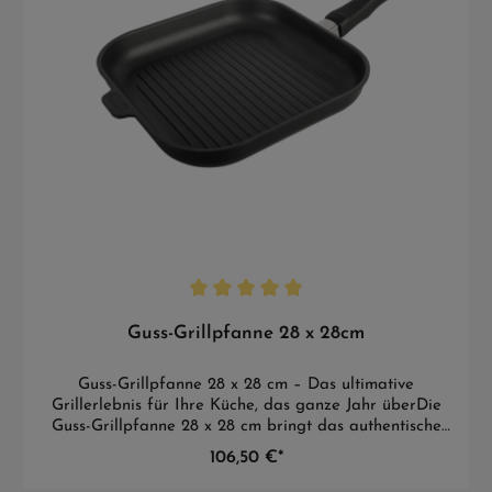
Guss-Grillpfanne 28 x 28cm
Guss-Grillpfanne 28 x 28 cm – Das ultimative
Grillerlebnis für Ihre Küche, das ganze Jahr überDie
Guss-Grillpfanne 28 x 28 cm bringt das authentische
Grillerlebnis direkt in Ihre Küche, zu jeder Jahreszeit.
106,50 €*
Ob Sie im Sommer Grillen lieben oder im Winter das
Grillgefühl nach drinnen verlegen möchten – mit dieser