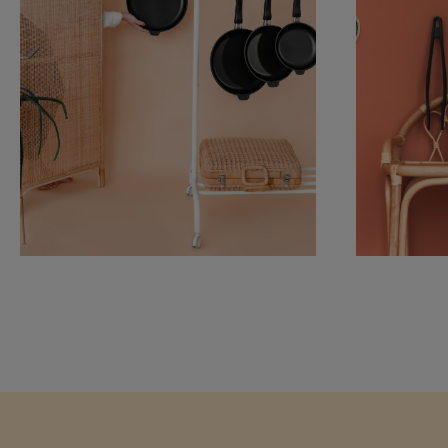
sorgt für eine gleichmäßige Hitzeverteilung und bringt
Ihr Grillgut auf die ideale Temperatur. Die Rillen
erzeugen die typischen Grillstreifen, während die hohe
Wärmespeicherung der Gussfläche dafür sorgt, dass
Fleisch und Gemüse innen zart und außen schön
knusprig bleiben. Die robuste BIOTAN PLUS
Antihaftbeschichtung garantiert, dass nichts anhaftet,
auch bei minimalem Einsatz von Öl oder Fett.
Gesundes, fettarmes Grillen und einfache
ReinigungDank der erneuerbaren BIOTAN PLUS
Antihaftbeschichtung können Sie fettarm grillen und
gesunde Gerichte zubereiten, die optisch und
geschmacklich überzeugen. Die Rillen sorgen dafür,
dass das überschüssige Fett abläuft, was für besonders
leichte und gesunde Grillgerichte sorgt. Nach dem
Grillen lässt sich die Pfanne schnell und einfach
reinigen – ideal für den täglichen Einsatz, wenn Sie
nicht auf Grillgenuss verzichten möchten. Vielseitigkeit
und Flexibilität in der KücheDer abnehmbare Stiel
macht die Grillpfanne besonders flexibel – nutzen Sie
sie auf dem Herd oder im Backofen. Diese Wahloption
sorgt zudem für platzsparende Lagerung. Mit der
Induktionsoption ist die Pfanne für alle Herdarten
geeignet und bietet maximale Flexibilität in der Küche.