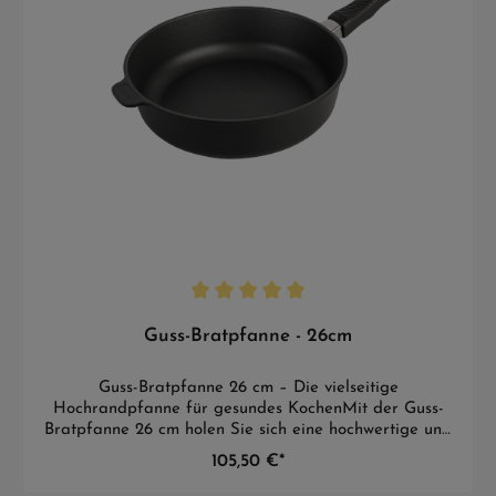
Guss-Bratpfanne - 26cm
Guss-Bratpfanne 26 cm – Die vielseitige
Hochrandpfanne für gesundes KochenMit der Guss-
Bratpfanne 26 cm holen Sie sich eine hochwertige und
vielseitige Pfanne in Ihre Küche, die für
105,50 €*
gesundheitsbewusste Genießer entwickelt wurde. Dank
der erneuerbaren BIOTAN PLUS