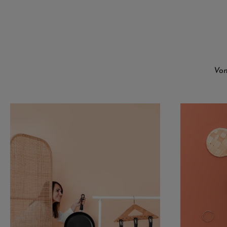
Grillpfanne gelingt Ihnen das perfekte Grillerlebnis,
ganz ohne Grill. Dank der gerillten Oberfläche
erzeugen Sie die typischen Grillstreifen, die nicht nur
optisch beeindrucken, sondern auch für das
unvergleichliche Grill-Aroma sorgen. Die robuste
BIOTAN PLUS Antihaftbeschichtung sorgt dafür, dass
Sie mit wenig Fett arbeiten können, während die
Von
Induktionsoption und der abnehmbare Stiel maximale
Flexibilität bieten. Grillstreifen wie vom Grill – Für
saftiges Fleisch, Gemüse und FischDiese Guss-
Grillpfanne ist ideal, um Fleisch, Fisch und Gemüse auf
den Punkt zu garen und dabei die typischen
Grillstreifen zu erzeugen. Durch die Rillen auf dem
Boden werden überschüssiges Fett und Flüssigkeiten
vom Grillgut weggeführt, was für besonders knusprige
und saftige Ergebnisse sorgt. Mit einem Durchmesser
von 28 x 28 cm bietet die Pfanne genug Platz für
große Steaks, Burger oder eine Gemüseplatte – alles,
was Sie von einem klassischen Grill erwarten, nur
bequem in Ihrer Küche. Perfekt für alle, die auch im
Winter nicht auf das Grillvergnügen verzichten wollen.
Perfekte Hitzeverteilung für das echte GrillgefühlDer
8 mm starke, verzugsfreie Boden der Guss-Grillpfanne